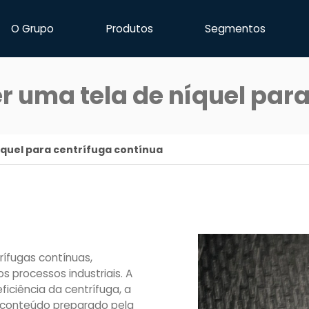
O Grupo
Produtos
Segmentos
r uma tela de níquel para
íquel para centrífuga contínua
rífugas contínuas,
s processos industriais. A
ciência da centrífuga, a
te conteúdo preparado pela