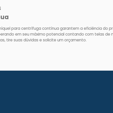
s
nua
uel para centrífuga contínua garantem a eficiência do proc
operando em seu máximo potencial contando com telas de n
s, tire suas dúvidas e solicite um orçamento.