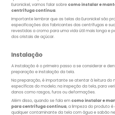
Euronickel, vamos falar sobre
como instalar e mante
centrífuga contínua
.
Importante lembrar que as telas da Euronickel são p
especificações dos fabricantes das centrífugas e sua
revestidas a cromo para uma vida útil mais longa e
dos cristais de açúcar.
Instalação
A instalação é o primeiro passo a se considerar e de
preparação e instalação da tela.
Na preparação, é importante se atentar à leitura do 
específicas do modelo; na inspeção da tela, para veri
danos como rasgos, furos ou deformações.
Além disso, quando se fala em
como instalar e man
para centrífuga contínua
, a limpeza do produto é
qualquer contaminante da tela com água e sabão neu